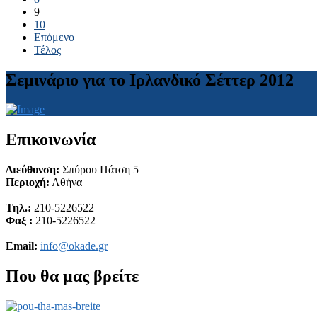
9
10
Επόμενο
Τέλος
Σεμινάριο για το Ιρλανδικό Σέττερ 2012
Επικοινωνία
Διεύθυνση:
Σπύρου Πάτση 5
Περιοχή:
Αθήνα
Τηλ.:
210-5226522
Φαξ :
210-5226522
Email:
info@okade.gr
Που θα μας βρείτε