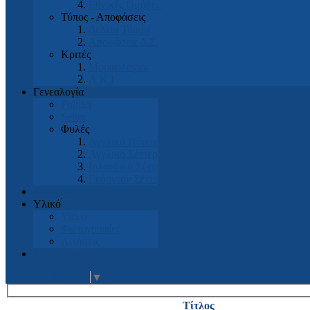
Εθνικές Ομάδες
Τύπος - Αποφάσεις
Δελτία Τύπου
Αποφάσεις Δ.Σ.
Κριτές
Μορφολογίας
Α.Κ.Ι
Γενεαλογία
Pointer
Setter
Φυλές
Αγγλικό Πόιντερ
Αγγλικό Σέττερ
Ιρλανδικό Σέττερ
Γκόρντον Σέττερ
Μπουτικ
Υλικό
Video
Φωτογραφίες
Αιτήσεις
Είσοδος Μελών
Select Language
▼
Τίτλος