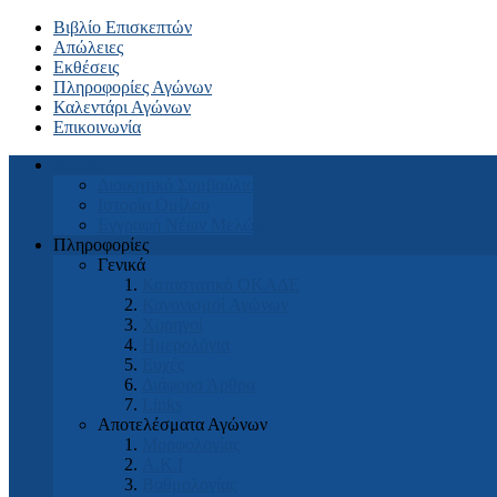
Βιβλίο Επισκεπτών
Απώλειες
Εκθέσεις
Πληροφορίες Αγώνων
Καλεντάρι Αγώνων
Επικοινωνία
Αρχική
Διοικητικό Συμβούλιο
Ιστορία Ομίλου
Εγγραφή Νέων Μελών
Πληροφορίες
Γενικά
Καταστατικό ΟΚΑΔΕ
Κανονισμοί Αγώνων
Χορηγοί
Ημερολόγια
Ευχές
Διάφορα Άρθρα
Links
Αποτελέσματα Αγώνων
Μορφολογίας
Α.Κ.Ι
Βαθμολογίας