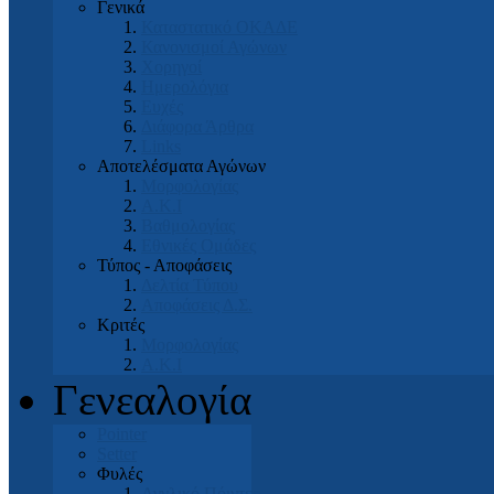
Γενικά
Καταστατικό ΟΚΑΔΕ
Κανονισμοί Αγώνων
Χορηγοί
Ημερολόγια
Ευχές
Διάφορα Άρθρα
Links
Αποτελέσματα Αγώνων
Μορφολογίας
Α.Κ.Ι
Βαθμολογίας
Εθνικές Ομάδες
Τύπος - Αποφάσεις
Δελτία Τύπου
Αποφάσεις Δ.Σ.
Κριτές
Μορφολογίας
Α.Κ.Ι
Γενεαλογία
Pointer
Setter
Φυλές
Αγγλικό Πόιντερ