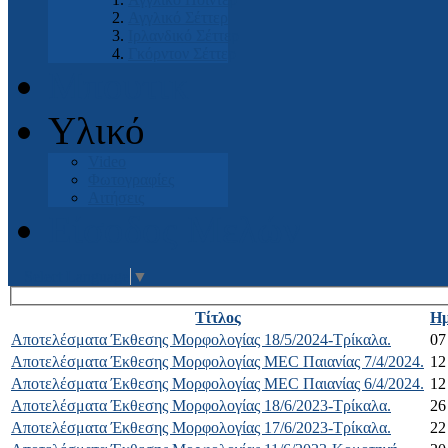
Αγγλικό Σέττερ
Ιρλανδικό Σέττερ
Γκόρντον Σέττερ
Μπουτικ
Υλικό
Video
Φωτογραφίες
Αιτήσεις
Είσοδος Μελών
Select Language
▼
Τίτλος
Ημ
Αποτελέσματα Έκθεσης Μορφολογίας 18/5/2024-Τρίκαλα.
07
Αποτελέσματα Έκθεσης Μορφολογίας MEC Παιανίας 7/4/2024.
12
Αποτελέσματα Έκθεσης Μορφολογίας MEC Παιανίας 6/4/2024.
12
Αποτελέσματα Έκθεσης Μορφολογίας 18/6/2023-Τρίκαλα.
26
Αποτελέσματα Έκθεσης Μορφολογίας 17/6/2023-Τρίκαλα.
22