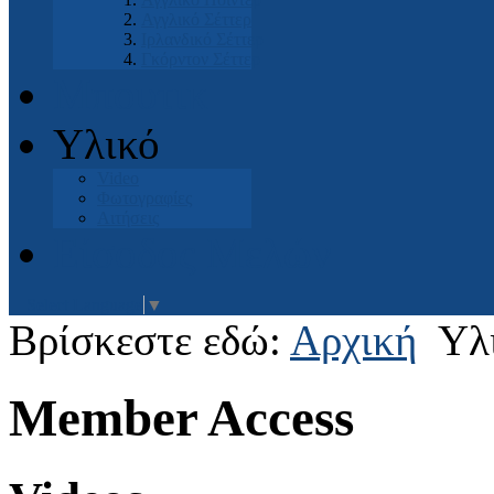
Αγγλικό Σέττερ
Ιρλανδικό Σέττερ
Γκόρντον Σέττερ
Μπουτικ
Υλικό
Video
Φωτογραφίες
Αιτήσεις
Είσοδος Μελών
Select Language
▼
Βρίσκεστε εδώ:
Αρχική
Υλ
Member Access