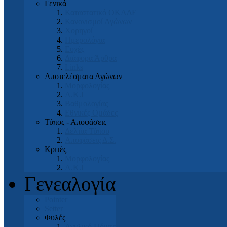
Γενικά
Καταστατικό ΟΚΑΔΕ
Κανονισμοί Αγώνων
Χορηγοί
Ημερολόγια
Ευχές
Διάφορα Άρθρα
Links
Αποτελέσματα Αγώνων
Μορφολογίας
Α.Κ.Ι
Βαθμολογίας
Εθνικές Ομάδες
Τύπος - Αποφάσεις
Δελτία Τύπου
Αποφάσεις Δ.Σ.
Κριτές
Μορφολογίας
Α.Κ.Ι
Γενεαλογία
Pointer
Setter
Φυλές
Αγγλικό Πόιντερ