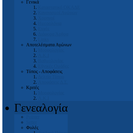
Γενικά
Καταστατικό ΟΚΑΔΕ
Κανονισμοί Αγώνων
Χορηγοί
Ημερολόγια
Ευχές
Διάφορα Άρθρα
Links
Αποτελέσματα Αγώνων
Μορφολογίας
Α.Κ.Ι
Βαθμολογίας
Εθνικές Ομάδες
Τύπος - Αποφάσεις
Δελτία Τύπου
Αποφάσεις Δ.Σ.
Κριτές
Μορφολογίας
Α.Κ.Ι
Γενεαλογία
Pointer
Setter
Φυλές
Αγγλικό Πόιντερ