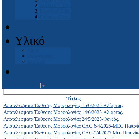
Αγγλικό Σέττερ
Ιρλανδικό Σέττερ
Γκόρντον Σέττερ
Μπουτικ
Υλικό
Video
Φωτογραφίες
Αιτήσεις
Είσοδος Μελών
Select Language
▼
Τίτλος
Αποτελέσματα Έκθεσης Μορφολογίας 15/6/2025-Αλίαρτος.
Αποτελέσματα Έκθεσης Μορφολογίας 14/6/2025-Αλίαρτος.
Αποτελέσματα Έκθεσης Μορφολογίας 24/5/2025-Φενεός.
Αποτελέσματα Έκθεσης Μορφολογίας CAC 6/4/2025-MEC Παιανία
Αποτελέσματα Έκθεσης Μορφολογίας CAC-5/4/2025 Mec Παιανία