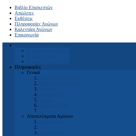
Βιβλίο Επισκεπτών
Απώλειες
Εκθέσεις
Πληροφορίες Αγώνων
Καλεντάρι Αγώνων
Επικοινωνία
Αρχική
Διοικητικό Συμβούλιο
Ιστορία Ομίλου
Εγγραφή Νέων Μελών
Πληροφορίες
Γενικά
Καταστατικό ΟΚΑΔΕ
Κανονισμοί Αγώνων
Χορηγοί
Ημερολόγια
Ευχές
Διάφορα Άρθρα
Links
Αποτελέσματα Αγώνων
Μορφολογίας
Α.Κ.Ι
Βαθμολογίας