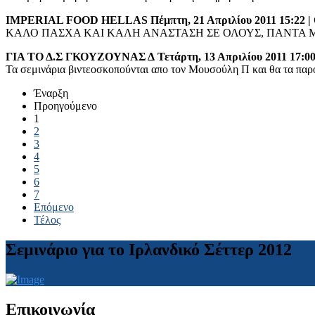
IMPERIAL FOOD HELLAS
Πέμπτη, 21 Απριλίου 2011 15:2
ΚΑΛΟ ΠΑΣΧΑ ΚΑΙ ΚΑΛΗ ΑΝΑΣΤΑΣΗ ΣΕ ΟΛΟΥΣ, ΠΑΝΤΑ ΜΕ
ΓΙΑ ΤΟ Δ.Σ ΓΚΟΥΖΟΥΝΑΣ Δ
Τετάρτη, 13 Απριλίου 2011 17:0
Τα σεμινάρια βιντεοσκοπούνται απο τον Μουσούλη Π και θα τα παρο
Έναρξη
Προηγούμενο
1
2
3
4
5
6
7
Επόμενο
Τέλος
Σεμινάριο για το Ιρλανδικό Σέττερ 2012
Επικοινωνία