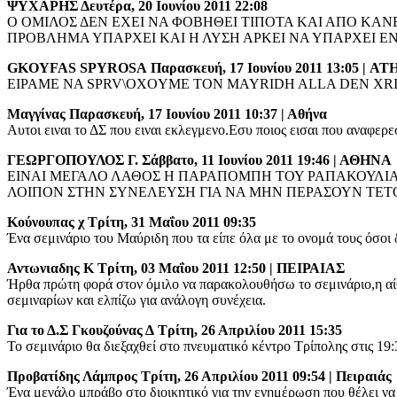
ΨΥΧΑΡΗΣ
Δευτέρα, 20 Ιουνίου 2011 22:08
Ο ΟΜΙΛΟΣ ΔΕΝ ΕΧΕΙ ΝΑ ΦΟΒΗΘΕΙ ΤΙΠΟΤΑ ΚΑΙ ΑΠΟ ΚΑΝΕΝ
ΠΡΟΒΛΗΜΑ ΥΠΑΡΧΕΙ ΚΑΙ Η ΛΥΣΗ ΑΡΚΕΙ ΝΑ ΥΠΑΡΧΕΙ Ε
GKOYFAS SPYROSA
Παρασκευή, 17 Ιουνίου 2011 13:05 | A
EIPAME NA SPRV\OXOYME TON MAYRIDH ALLA DEN XR
Μαγγίνας
Παρασκευή, 17 Ιουνίου 2011 10:37 | Αθήνα
Αυτοι ειναι το ΔΣ που ειναι εκλεγμενο.Εσυ ποιος εισαι που αναφε
ΓΕΩΡΓΟΠΟΥΛΟΣ Γ.
Σάββατο, 11 Ιουνίου 2011 19:46 | ΑΘΗΝΑ
ΕΙΝΑΙ ΜΕΓΑΛΟ ΛΑΘΟΣ Η ΠΑΡΑΠΟΜΠΗ ΤΟΥ ΡΑΠΑΚΟΥΛΙΑ ΣΤ
ΛΟΙΠΟΝ ΣΤΗΝ ΣΥΝΕΛΕΥΣΗ ΓΙΑ ΝΑ ΜΗΝ ΠΕΡΑΣΟΥΝ ΤΕΤΟΙ
Κούνουπας χ
Τρίτη, 31 Μαΐου 2011 09:35
Ένα σεμινάριο του Μαύριδη που τα είπε όλα με το ονομά τους όσοι
Αντωνιαδης Κ
Τρίτη, 03 Μαΐου 2011 12:50 | ΠΕΙΡΑΙΑΣ
Ήρθα πρώτη φορά στον όμιλο να παρακολουθήσω το σεμινάριο,η αίθο
σεμιναρίων και ελπίζω για ανάλογη συνέχεια.
Για το Δ.Σ Γκουζούνας Δ
Τρίτη, 26 Απριλίου 2011 15:35
Το σεμινάριο θα διεξαχθεί στο πνευματικό κέντρο Τρίπολης στις 19
Προβατίδης Λάμπρος
Τρίτη, 26 Απριλίου 2011 09:54 | Πειραιάς
Ένα μεγάλο μπράβο στο διοικητικό για την ενημέρωση που θέλει να