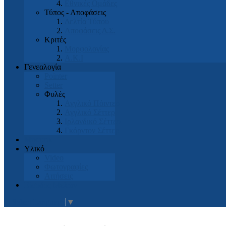
Εθνικές Ομάδες
Τύπος - Αποφάσεις
Δελτία Τύπου
Αποφάσεις Δ.Σ.
Κριτές
Μορφολογίας
Α.Κ.Ι
Γενεαλογία
Pointer
Setter
Φυλές
Αγγλικό Πόιντερ
Αγγλικό Σέττερ
Ιρλανδικό Σέττερ
Γκόρντον Σέττερ
Μπουτικ
Υλικό
Video
Φωτογραφίες
Αιτήσεις
Είσοδος Μελών
Select Language
▼