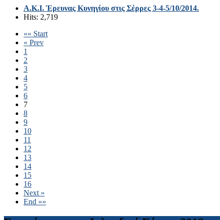
A.K.I. Έρευνας Κυνηγίου στις Σέρρες 3-4-5/10/2014.
Hits: 2,719
«« Start
« Prev
1
2
3
4
5
6
7
8
9
10
11
12
13
14
15
16
Next »
End »»