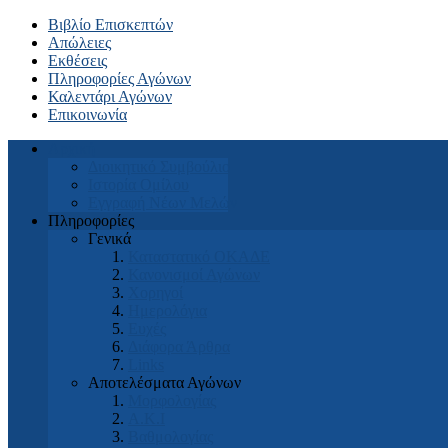
Βιβλίο Επισκεπτών
Απώλειες
Εκθέσεις
Πληροφορίες Αγώνων
Καλεντάρι Αγώνων
Επικοινωνία
Αρχική
Διοικητικό Συμβούλιο
Ιστορία Ομίλου
Εγγραφή Νέων Μελών
Πληροφορίες
Γενικά
Καταστατικό ΟΚΑΔΕ
Κανονισμοί Αγώνων
Χορηγοί
Ημερολόγια
Ευχές
Διάφορα Άρθρα
Links
Αποτελέσματα Αγώνων
Μορφολογίας
Α.Κ.Ι
Βαθμολογίας