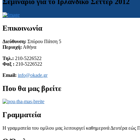
Σεμινάριο για το Ιρλανδικό Σέττερ 2012
Επικοινωνία
Διεύθυνση:
Σπύρου Πάτση 5
Περιοχή:
Αθήνα
Τηλ.:
210-5226522
Φαξ :
210-5226522
Email:
info@okade.gr
Που θα μας βρείτε
Γραμματεία
Η γραμματεία του ομίλου μας λειτουργεί καθημερινά Δευτέρα εώς Π