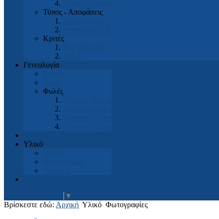
Εθνικές Ομάδες
Τύπος - Αποφάσεις
Δελτία Τύπου
Αποφάσεις Δ.Σ.
Κριτές
Μορφολογίας
Α.Κ.Ι
Γενεαλογία
Pointer
Setter
Φυλές
Αγγλικό Πόιντερ
Αγγλικό Σέττερ
Ιρλανδικό Σέττερ
Γκόρντον Σέττερ
Μπουτικ
Υλικό
Video
Φωτογραφίες
Αιτήσεις
Είσοδος Μελών
Select Language
▼
Βρίσκεστε εδώ:
Αρχική
Υλικό
Φωτογραφίες