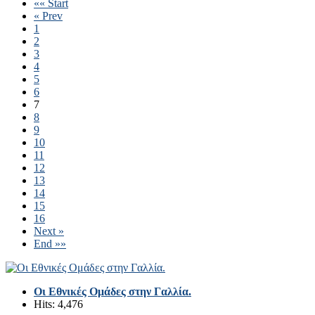
«« Start
« Prev
1
2
3
4
5
6
7
8
9
10
11
12
13
14
15
16
Next »
End »»
Οι Εθνικές Ομάδες στην Γαλλία.
Hits: 4,476