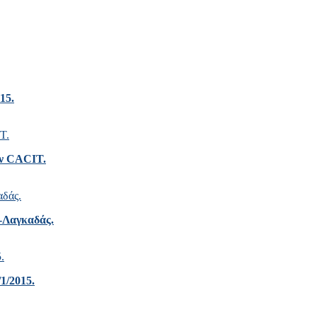
15.
ών CACIT.
-Λαγκαδάς.
1/2015.