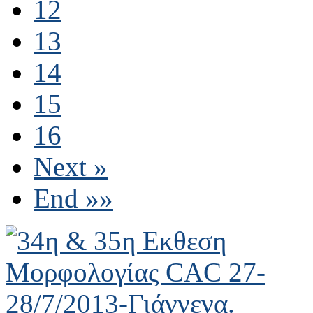
12
13
14
15
16
Next »
End »»