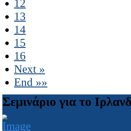
12
13
14
15
16
Next »
End »»
Σεμινάριο για το Ιρλαν