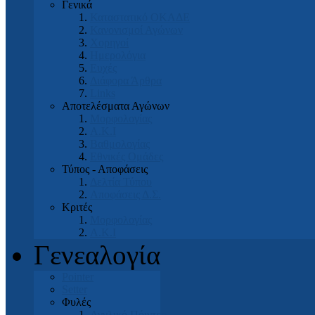
Γενικά
Καταστατικό ΟΚΑΔΕ
Κανονισμοί Αγώνων
Χορηγοί
Ημερολόγια
Ευχές
Διάφορα Άρθρα
Links
Αποτελέσματα Αγώνων
Μορφολογίας
Α.Κ.Ι
Βαθμολογίας
Εθνικές Ομάδες
Τύπος - Αποφάσεις
Δελτία Τύπου
Αποφάσεις Δ.Σ.
Κριτές
Μορφολογίας
Α.Κ.Ι
Γενεαλογία
Pointer
Setter
Φυλές
Αγγλικό Πόιντερ