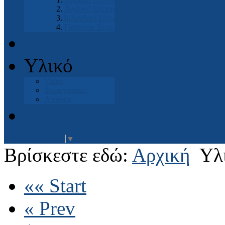
Αγγλικό Σέττερ
Ιρλανδικό Σέττερ
Γκόρντον Σέττερ
Μπουτικ
Υλικό
Video
Φωτογραφίες
Αιτήσεις
Είσοδος Μελών
Select Language
▼
Βρίσκεστε εδώ:
Αρχική
Υλ
«« Start
« Prev