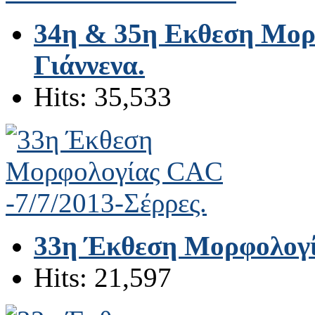
34η & 35η Εκθεση Μορ
Γιάννενα.
Hits: 35,533
33η Έκθεση Μορφολογί
Hits: 21,597