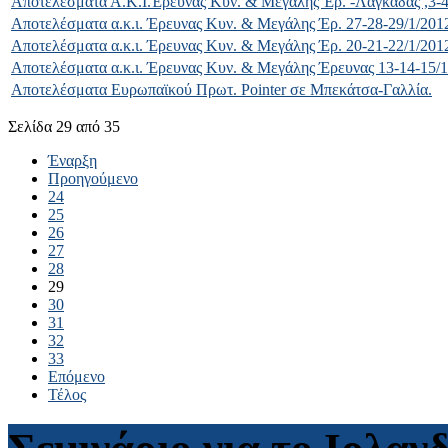
Αποτελέσματα Α.Κ.Ι.Έρευνας Κυν. & Μεγάλης Έρ. -Λαγκαδάς ,3-4
Αποτελέσματα α.κ.ι. Έρευνας Κυν. & Μεγάλης Έρ. 27-28-29/1/201
Αποτελέσματα α.κ.ι. Έρευνας Κυν. & Μεγάλης Έρ. 20-21-22/1/201
Αποτελέσματα α.κ.ι. Έρευνας Κυν. & Μεγάλης Έρευνας 13-14-15/1
Αποτελέσματα Ευρωπαϊκού Πρωτ. Pointer σε Μπεκάτσα-Γαλλία.
Σελίδα 29 από 35
Έναρξη
Προηγούμενο
24
25
26
27
28
29
30
31
32
33
Επόμενο
Τέλος