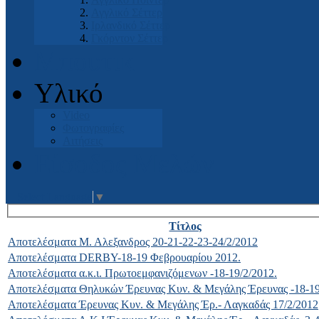
Αγγλικό Σέττερ
Ιρλανδικό Σέττερ
Γκόρντον Σέττερ
Μπουτικ
Υλικό
Video
Φωτογραφίες
Αιτήσεις
Είσοδος Μελών
Select Language
▼
Τίτλος
Αποτελέσματα Μ. Αλεξανδρος 20-21-22-23-24/2/2012
Αποτελέσματα DERBY-18-19 Φεβρουαρίου 2012.
Αποτελέσματα α.κ.ι. Πρωτοεμφανιζόμενων -18-19/2/2012.
Αποτελέσματα Θηλυκών Έρευνας Κυν. & Μεγάλης Έρευνας -18-19
Αποτελέσματα Έρευνας Κυν. & Μεγάλης Έρ.- Λαγκαδάς 17/2/2012