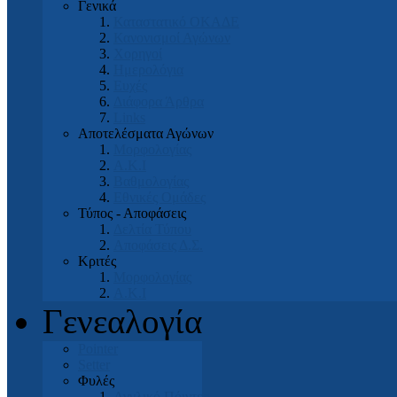
Γενικά
Καταστατικό ΟΚΑΔΕ
Κανονισμοί Αγώνων
Χορηγοί
Ημερολόγια
Ευχές
Διάφορα Άρθρα
Links
Αποτελέσματα Αγώνων
Μορφολογίας
Α.Κ.Ι
Βαθμολογίας
Εθνικές Ομάδες
Τύπος - Αποφάσεις
Δελτία Τύπου
Αποφάσεις Δ.Σ.
Κριτές
Μορφολογίας
Α.Κ.Ι
Γενεαλογία
Pointer
Setter
Φυλές
Αγγλικό Πόιντερ