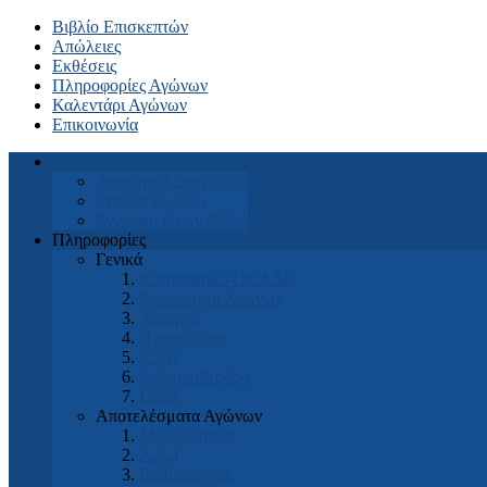
Βιβλίο Επισκεπτών
Απώλειες
Εκθέσεις
Πληροφορίες Αγώνων
Καλεντάρι Αγώνων
Επικοινωνία
Αρχική
Διοικητικό Συμβούλιο
Ιστορία Ομίλου
Εγγραφή Νέων Μελών
Πληροφορίες
Γενικά
Καταστατικό ΟΚΑΔΕ
Κανονισμοί Αγώνων
Χορηγοί
Ημερολόγια
Ευχές
Διάφορα Άρθρα
Links
Αποτελέσματα Αγώνων
Μορφολογίας
Α.Κ.Ι
Βαθμολογίας