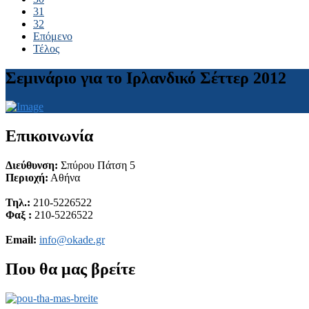
31
32
Επόμενο
Τέλος
Σεμινάριο για το Ιρλανδικό Σέττερ 2012
Επικοινωνία
Διεύθυνση:
Σπύρου Πάτση 5
Περιοχή:
Αθήνα
Τηλ.:
210-5226522
Φαξ :
210-5226522
Email:
info@okade.gr
Που θα μας βρείτε