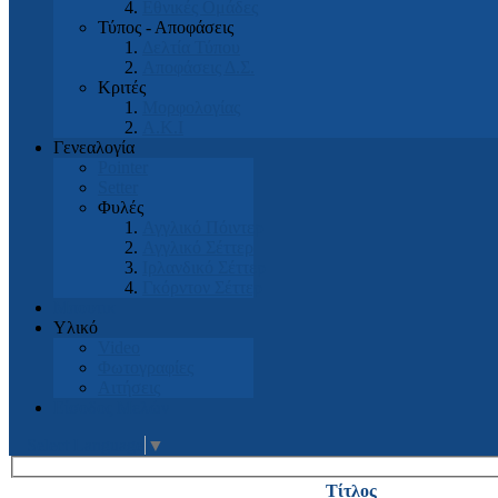
Εθνικές Ομάδες
Τύπος - Αποφάσεις
Δελτία Τύπου
Αποφάσεις Δ.Σ.
Κριτές
Μορφολογίας
Α.Κ.Ι
Γενεαλογία
Pointer
Setter
Φυλές
Αγγλικό Πόιντερ
Αγγλικό Σέττερ
Ιρλανδικό Σέττερ
Γκόρντον Σέττερ
Μπουτικ
Υλικό
Video
Φωτογραφίες
Αιτήσεις
Είσοδος Μελών
Select Language
▼
Τίτλος