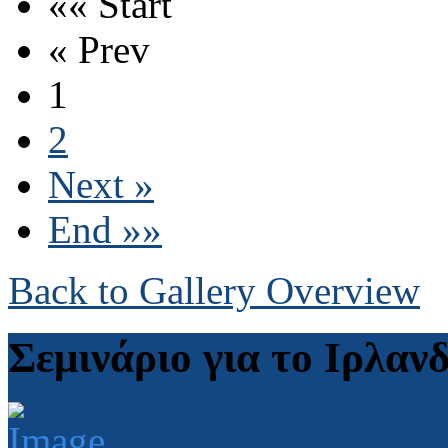
«« Start
« Prev
1
2
Next »
End »»
Back to Gallery Overview
Σεμινάριο για το Ιρλαν