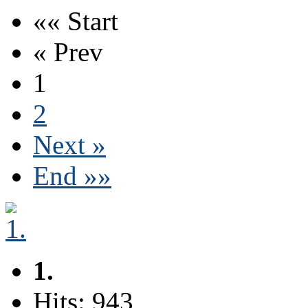
«« Start
« Prev
1
2
Next »
End »»
1.
Hits: 943