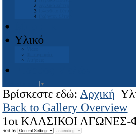
Αγγλικό Σέττερ
Ιρλανδικό Σέττερ
Γκόρντον Σέττερ
Μπουτικ
Υλικό
Video
Φωτογραφίες
Αιτήσεις
Είσοδος Μελών
Select Language
▼
Βρίσκεστε εδώ:
Αρχική
Υλ
Back to Gallery Overview
1οι ΚΛΑΣΙΚΟΙ ΑΓΩΝΕΣ-
Sort by