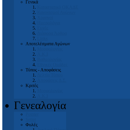
Γενικά
Καταστατικό ΟΚΑΔΕ
Κανονισμοί Αγώνων
Χορηγοί
Ημερολόγια
Ευχές
Διάφορα Άρθρα
Links
Αποτελέσματα Αγώνων
Μορφολογίας
Α.Κ.Ι
Βαθμολογίας
Εθνικές Ομάδες
Τύπος - Αποφάσεις
Δελτία Τύπου
Αποφάσεις Δ.Σ.
Κριτές
Μορφολογίας
Α.Κ.Ι
Γενεαλογία
Pointer
Setter
Φυλές
Αγγλικό Πόιντερ