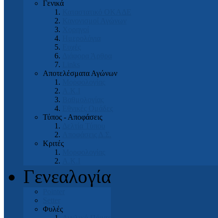
Γενικά
Καταστατικό ΟΚΑΔΕ
Κανονισμοί Αγώνων
Χορηγοί
Ημερολόγια
Ευχές
Διάφορα Άρθρα
Links
Αποτελέσματα Αγώνων
Μορφολογίας
Α.Κ.Ι
Βαθμολογίας
Εθνικές Ομάδες
Τύπος - Αποφάσεις
Δελτία Τύπου
Αποφάσεις Δ.Σ.
Κριτές
Μορφολογίας
Α.Κ.Ι
Γενεαλογία
Pointer
Setter
Φυλές
Αγγλικό Πόιντερ