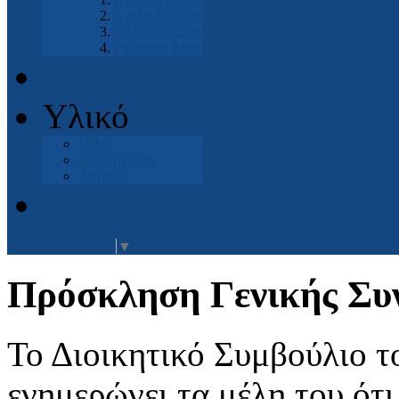
Αγγλικό Σέττερ
Ιρλανδικό Σέττερ
Γκόρντον Σέττερ
Μπουτικ
Υλικό
Video
Φωτογραφίες
Αιτήσεις
Είσοδος Μελών
Select Language
▼
Πρόσκληση Γενικής Συν
Το Διοικητικό Συμβούλιο το
ενημερώνει τα μέλη του ότι