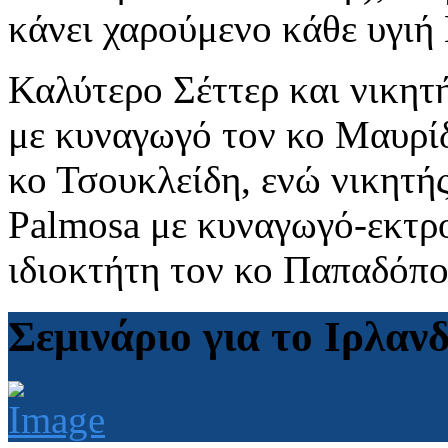
κάνει χαρούμενο κάθε υγιή
Καλύτερο Σέττερ και νικ
με κυναγωγό τον κο Μαυρίδ
κο Τσουκλείδη, ενώ νικητής
Palmosa με κυναγωγό-εκτρο
ιδιοκτήτη τον κο Παπαδόπο
Σεμινάριο για το Ιρλαν