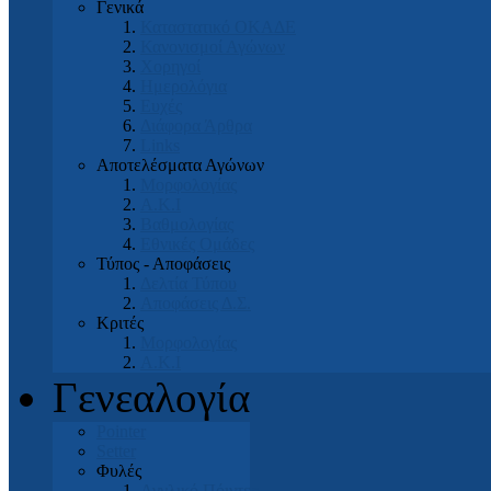
Γενικά
Καταστατικό ΟΚΑΔΕ
Κανονισμοί Αγώνων
Χορηγοί
Ημερολόγια
Ευχές
Διάφορα Άρθρα
Links
Αποτελέσματα Αγώνων
Μορφολογίας
Α.Κ.Ι
Βαθμολογίας
Εθνικές Ομάδες
Τύπος - Αποφάσεις
Δελτία Τύπου
Αποφάσεις Δ.Σ.
Κριτές
Μορφολογίας
Α.Κ.Ι
Γενεαλογία
Pointer
Setter
Φυλές
Αγγλικό Πόιντερ