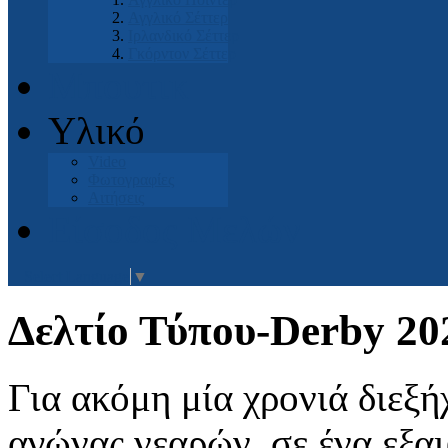
Αγγλικό Σέττερ
Ιρλανδικό Σέττερ
Γκόρντον Σέττερ
Μπουτικ
Υλικό
Video
Φωτογραφίες
Αιτήσεις
Είσοδος Μελών
Select Language
▼
Δελτίο Τύπου-Derby 20
Για ακόμη μία χρονιά διεξή
αγώνας νεαρών, σε ένα εξαι