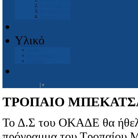
Αγγλικό Σέττερ
Ιρλανδικό Σέττερ
Γκόρντον Σέττερ
Μπουτικ
Υλικό
Video
Φωτογραφίες
Αιτήσεις
Είσοδος Μελών
Select Language
▼
ΤΡΟΠΑΙΟ ΜΠΕΚΑΤΣΑ
Το Δ.Σ του ΟΚΑΔΕ θα ήθελε
πρόγραμμα του Τροπαίου 