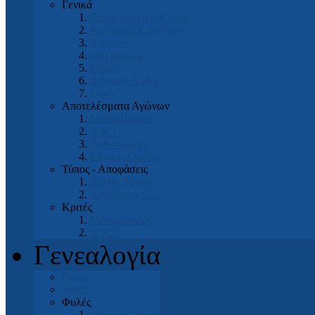
Γενικά
Καταστατικό ΟΚΑΔΕ
Κανονισμοί Αγώνων
Χορηγοί
Ημερολόγια
Ευχές
Διάφορα Άρθρα
Links
Αποτελέσματα Αγώνων
Μορφολογίας
Α.Κ.Ι
Βαθμολογίας
Εθνικές Ομάδες
Τύπος - Αποφάσεις
Δελτία Τύπου
Αποφάσεις Δ.Σ.
Κριτές
Μορφολογίας
Α.Κ.Ι
Γενεαλογία
Pointer
Setter
Φυλές
Αγγλικό Πόιντερ