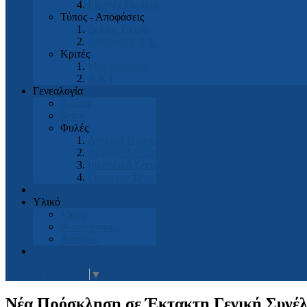
Εθνικές Ομάδες
Τύπος - Αποφάσεις
Δελτία Τύπου
Αποφάσεις Δ.Σ.
Κριτές
Μορφολογίας
Α.Κ.Ι
Γενεαλογία
Pointer
Setter
Φυλές
Αγγλικό Πόιντερ
Αγγλικό Σέττερ
Ιρλανδικό Σέττερ
Γκόρντον Σέττερ
Μπουτικ
Υλικό
Video
Φωτογραφίες
Αιτήσεις
Είσοδος Μελών
Select Language
▼
Νέα Πρόσκληση σε Έκτακτη Γενική Συνέλ