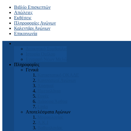
Βιβλίο Επισκεπτών
Απώλειες
Εκθέσεις
Πληροφορίες Αγώνων
Καλεντάρι Αγώνων
Επικοινωνία
Αρχική
Διοικητικό Συμβούλιο
Ιστορία Ομίλου
Εγγραφή Νέων Μελών
Πληροφορίες
Γενικά
Καταστατικό ΟΚΑΔΕ
Κανονισμοί Αγώνων
Χορηγοί
Ημερολόγια
Ευχές
Διάφορα Άρθρα
Links
Αποτελέσματα Αγώνων
Μορφολογίας
Α.Κ.Ι
Βαθμολογίας