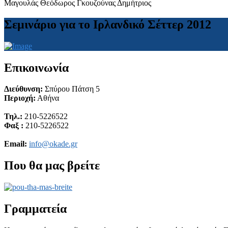
Μαγουλάς Θεόδωρος Γκουζούνας Δημήτριος
Σεμινάριο για το Ιρλανδικό Σέττερ 2012
Επικοινωνία
Διεύθυνση:
Σπύρου Πάτση 5
Περιοχή:
Αθήνα
Τηλ.:
210-5226522
Φαξ :
210-5226522
Email:
info@okade.gr
Που θα μας βρείτε
Γραμματεία