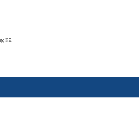
δης ΕΞ