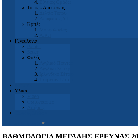
Εθνικές Ομάδες
Τύπος - Αποφάσεις
Δελτία Τύπου
Αποφάσεις Δ.Σ.
Κριτές
Μορφολογίας
Α.Κ.Ι
Γενεαλογία
Pointer
Setter
Φυλές
Αγγλικό Πόιντερ
Αγγλικό Σέττερ
Ιρλανδικό Σέττερ
Γκόρντον Σέττερ
Μπουτικ
Υλικό
Video
Φωτογραφίες
Αιτήσεις
Είσοδος Μελών
Select Language
▼
ΒΑΘΜΟΛΟΓΙΑ ΜΕΓΑΛΗΣ ΕΡΕΥΝΑΣ 20