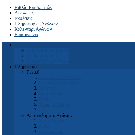
Βιβλίο Επισκεπτών
Απώλειες
Εκθέσεις
Πληροφορίες Αγώνων
Καλεντάρι Αγώνων
Επικοινωνία
Αρχική
Διοικητικό Συμβούλιο
Ιστορία Ομίλου
Εγγραφή Νέων Μελών
Πληροφορίες
Γενικά
Καταστατικό ΟΚΑΔΕ
Κανονισμοί Αγώνων
Χορηγοί
Ημερολόγια
Ευχές
Διάφορα Άρθρα
Links
Αποτελέσματα Αγώνων
Μορφολογίας
Α.Κ.Ι
Βαθμολογίας