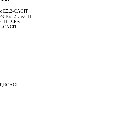
1ος ΕΞ,2-CACIT
1ος ΕΞ, 2-CACIT
ACIT, 2-ΕΞ
, 2-CACIT
ACT,RCACIT