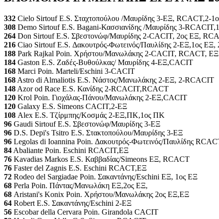
332
Cielo Sirtouf E.S. Σταχτοπούλου /Μαυρίδης 3-ΕΞ, RCACT,2-
308
Demo Sirtouf E.S. Bagani-Κασσιανίδης /Μαυρίδης 3-RCACIT,
264
Don Sirtouf E.S. Σβεστονώφ/Μαυρίδης 2-CACIT, 2ος ΕΞ, RC
216
Ciao Sirtouf E.S. Δακουτρός-Φωτεινός/Παυλίδης 2-ΕΞ,1ος ΕΞ
188
Park Rajkal Poin. Χρήστου/Μανωλάκης 2-CACIT, RCACT, ΕΞ
184
Gaston E.S. Ζαδές-Βυθούλκας/ Μαυρίδης 4-ΕΞ,CACIT
168
Marci Poin. Marteli/Eschini 3-CACIT
168
Astro di Almaliotis E.S. Νάστος/Μανωλάκης 2-ΕΞ, 2-RCACIT
148
Azor od Race E.S. Κανίδης 2-RCACIT,RCACT
120
Krol Poin. Γιοχάλας-Πάνου/Μανωλάκης 2-ΕΞ,CACIT
120
Galaxy E.S. Simeons CACIT,2-ΕΞ
108
Alex E.S. Τζίρμπης/Κοσμάς 2-ΕΞ,ΠΚ,1ος ΠΚ
96
Gaudi Sirtouf E.S. Σβεστονώφ/Μαυρίδης 3-ΕΞ
96
D.S. Depi's Tsitro E.S. Στακτοπούλου/Μαυρίδης 3-ΕΞ
96
Legolas di Ioannina Poin. Δακουτρός-Φωτεινός/Παυλίδης RC
84
Abaliante Poin. Eschini RCACIT,ΕΞ
76
Kavadias Markos E.S. Καββαδίας/Simeons ΕΞ, RCACT
76
Faster del Zagnis E.S. Eschini RCACT,ΕΞ
72
Rodeo del Sargiadae Poin. Σακαντάνης/Eschini ΕΞ, 1ος ΕΞ
68
Perla Poin. Πάντας/Μανωλάκη ΕΞ,2ος ΕΞ,
68
Aristani's Konix Poin. Χρήστου/Μανωλάκης 2ος ΕΞ,ΕΞ
64
Robert E.S. Σακαντάνης/Eschini 2-ΕΞ
56
Escobar della Cervara Poin. Girandola CACIT