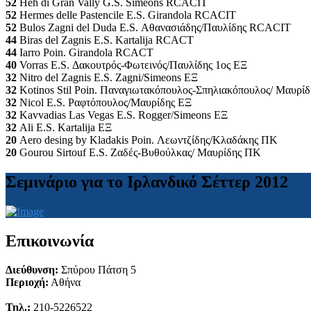
52
Heh di Gran Vally G.S. Simeons RCACΙT
52
Hermes delle Pastencile E.S. Girandola RCACIT
52
Bulos Zagni del Duda E.S. Αθανασιάδης/Παυλίδης RCACIT
44
Biras del Zagnis E.S. Kartalija RCACT
44
Iarro Poin. Girandola RCACT
40
Vorras E.S. Δακουτρός-Φωτεινός/Παυλίδης 1ος ΕΞ
32
Nitro del Zagnis E.S. Zagni/Simeons ΕΞ
32
Kotinos Stil Poin. Παναγιωτακόπουλος-Σπηλιακόπουλος/ Μαυρί
32
Nicol E.S. Ραφτόπουλος/Μαυρίδης ΕΞ
32
Kavvadias Las Vegas E.S. Rogger/Simeons ΕΞ
32
Ali E.S. Kartalija ΕΞ
20
Aero desing by Kladakis Poin. Λεωντζίδης/Κλαδάκης ΠΚ
20
Gourou Sirtouf E.S. Ζαδές-Βυθούλκας/ Μαυρίδης ΠΚ
Σεμινάριο για το Ιρλανδικό Σέττερ 2012
Επικοινωνία
Διεύθυνση:
Σπύρου Πάτση 5
Περιοχή:
Αθήνα
Τηλ.:
210-5226522