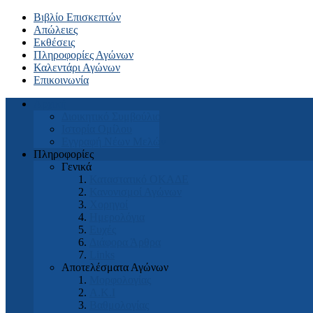
Βιβλίο Επισκεπτών
Απώλειες
Εκθέσεις
Πληροφορίες Αγώνων
Καλεντάρι Αγώνων
Επικοινωνία
Αρχική
Διοικητικό Συμβούλιο
Ιστορία Ομίλου
Εγγραφή Νέων Μελών
Πληροφορίες
Γενικά
Καταστατικό ΟΚΑΔΕ
Κανονισμοί Αγώνων
Χορηγοί
Ημερολόγια
Ευχές
Διάφορα Άρθρα
Links
Αποτελέσματα Αγώνων
Μορφολογίας
Α.Κ.Ι
Βαθμολογίας