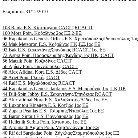
Εως και τις 31/12/2010
108 Rania E.S. Κίρτσογλου CACIT,RCACIT
100 Mora Poin. Κοζαδίνος 2ος ΕΞ,2-ΕΞ
96 Rapakoulias Genesis Orfeas E.S. Χριστόπουλος/Ραπακούλιας 1
92 Mak Meteoron E.S. Κοζαδίνος ΠΚ,ΕΞ,1ος ΕΞ
92 Bak E.S. Σακαντάνης/Σπινόκιας RCACIT,1ος ΕΞ
72 Aspra Poin. Παρασκευαϊδης/Κανίδης 1ος ΠΚ, CACT
56 Matzik Poin. Κοζαδίνος CACIT
56 Αρίων Poin. Γιαννόπουλος CACIT
48 Alex Afidnai Kora E.S. Δέδες CACT
48 Ariet Poin. Γλυκός CACT
44 Ralf E.S. Μιχαλόπουλος RCACT
44 Rapakoulias Genesis Iardanos E.S. Μπαρούνης 1ος ΠΚ,ΠΚ
44 Dill-Spin Jobby E.S. Σακαντάνης/Σπινόκιας RCACT
40 Alex afidnai Nora E.S. Χαλαβατσής/Δέδες 1ος ΕΞ
40 Luxor tou Kinageta E.S. Κοτζιάς 1ος ΕΞ
40 Zapata Peanias E.S. Τσίρμπης/Νταούλας 1ος ΕΞ
40 Baron Sirtouf E.S. Γιαννόπουλος 1ος ΕΞ
40 Hellenik Serbia Poin. Κατσαρός 1ος ΕΞ
40 Arouna di Agrafa Poin. Μητσογιάννης 1ος ΕΞ
40 Rif del Sargiadae Poin. Ζάγκλας/Σταματόπουλος 1ος ΕΞ