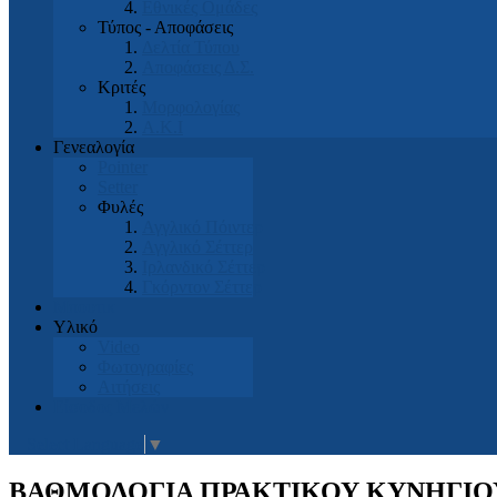
Εθνικές Ομάδες
Τύπος - Αποφάσεις
Δελτία Τύπου
Αποφάσεις Δ.Σ.
Κριτές
Μορφολογίας
Α.Κ.Ι
Γενεαλογία
Pointer
Setter
Φυλές
Αγγλικό Πόιντερ
Αγγλικό Σέττερ
Ιρλανδικό Σέττερ
Γκόρντον Σέττερ
Μπουτικ
Υλικό
Video
Φωτογραφίες
Αιτήσεις
Είσοδος Μελών
Select Language
▼
ΒΑΘΜΟΛΟΓΙΑ ΠΡΑΚΤΙΚΟΥ ΚΥΝΗΓΙΟΥ