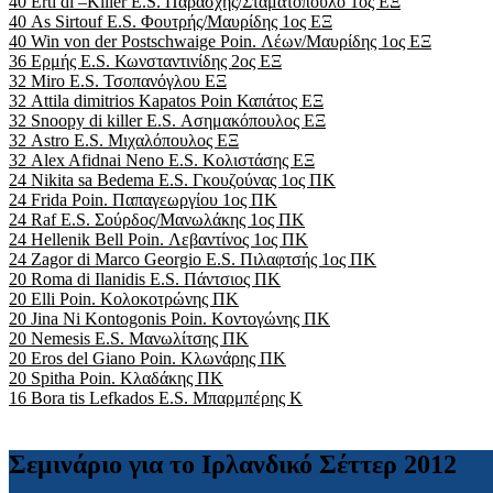
40 Erti di –Killer E.S. Παράσχης/Σταματόπουλο 1ος ΕΞ
40 As Sirtouf E.S. Φουτρής/Μαυρίδης 1ος ΕΞ
40 Win von der Postschwaige Poin. Λέων/Μαυρίδης 1ος ΕΞ
36 Ερμής E.S. Κωνσταντινίδης 2ος ΕΞ
32 Miro E.S. Τσοπανόγλου ΕΞ
32 Attila dimitrios Kapatos Poin Καπάτος ΕΞ
32 Snoopy di killer E.S. Ασημακόπουλος ΕΞ
32 Astro E.S. Μιχαλόπουλος ΕΞ
32 Alex Afidnai Neno E.S. Κολιστάσης ΕΞ
24 Nikita sa Bedema E.S. Γκουζούνας 1ος ΠΚ
24 Frida Poin. Παπαγεωργίου 1ος ΠΚ
24 Raf E.S. Σούρδος/Μανωλάκης 1ος ΠΚ
24 Hellenik Bell Poin. Λεβαντίνος 1ος ΠΚ
24 Zagor di Marco Georgio E.S. Πιλαφτσής 1ος ΠΚ
20 Roma di Ilanidis E.S. Πάντσιος ΠΚ
20 Elli Poin. Κολοκοτρώνης ΠΚ
20 Jina Ni Kontogonis Poin. Κοντογώνης ΠΚ
20 Nemesis E.S. Μανωλίτσης ΠΚ
20 Eros del Giano Poin. Κλωνάρης ΠΚ
20 Spitha Poin. Κλαδάκης ΠΚ
16 Bora tis Lefkados E.S. Μπαρμπέρης Κ
Σεμινάριο για το Ιρλανδικό Σέττερ 2012