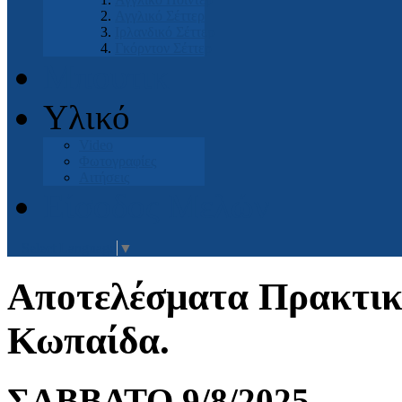
Αγγλικό Σέττερ
Ιρλανδικό Σέττερ
Γκόρντον Σέττερ
Μπουτικ
Υλικό
Video
Φωτογραφίες
Αιτήσεις
Είσοδος Μελών
Select Language
▼
Αποτελέσματα Πρακτικο
Κωπαίδα.
ΣΑΒΒΑΤΟ 9/8/2025.