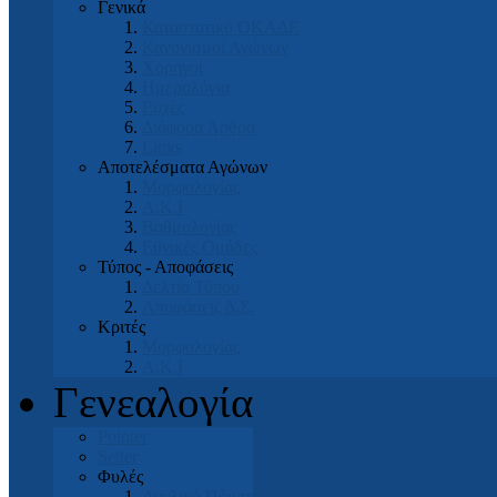
Γενικά
Καταστατικό ΟΚΑΔΕ
Κανονισμοί Αγώνων
Χορηγοί
Ημερολόγια
Ευχές
Διάφορα Άρθρα
Links
Αποτελέσματα Αγώνων
Μορφολογίας
Α.Κ.Ι
Βαθμολογίας
Εθνικές Ομάδες
Τύπος - Αποφάσεις
Δελτία Τύπου
Αποφάσεις Δ.Σ.
Κριτές
Μορφολογίας
Α.Κ.Ι
Γενεαλογία
Pointer
Setter
Φυλές
Αγγλικό Πόιντερ