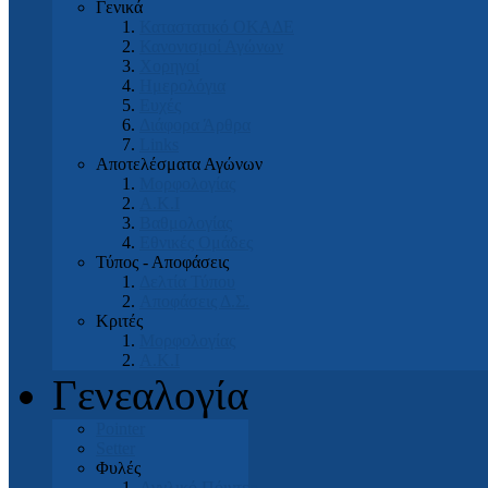
Γενικά
Καταστατικό ΟΚΑΔΕ
Κανονισμοί Αγώνων
Χορηγοί
Ημερολόγια
Ευχές
Διάφορα Άρθρα
Links
Αποτελέσματα Αγώνων
Μορφολογίας
Α.Κ.Ι
Βαθμολογίας
Εθνικές Ομάδες
Τύπος - Αποφάσεις
Δελτία Τύπου
Αποφάσεις Δ.Σ.
Κριτές
Μορφολογίας
Α.Κ.Ι
Γενεαλογία
Pointer
Setter
Φυλές
Αγγλικό Πόιντερ