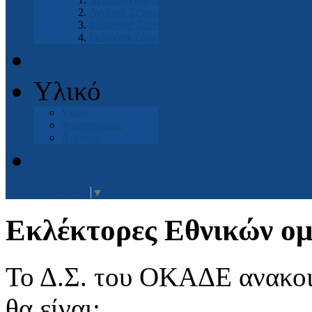
Αγγλικό Σέττερ
Ιρλανδικό Σέττερ
Γκόρντον Σέττερ
Μπουτικ
Υλικό
Video
Φωτογραφίες
Αιτήσεις
Είσοδος Μελών
Select Language
▼
Εκλέκτορες Εθνικών ο
Το Δ.Σ. του ΟΚΑΔΕ ανακοιν
θα είναι: